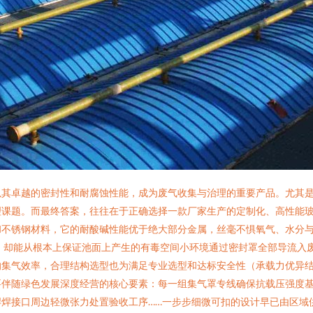
以其卓越的密封性和耐腐蚀性能，成为废气收集与治理的重要产品。尤其
课题。而最终答案，往往在于正确选择一款厂家生产的定制化、高性能玻璃钢
和不锈钢材料，它的耐酸碱性能优于绝大部分金属，丝毫不惧氧气、水分
系，却能从根本上保证池面上产生的有毒空间小环境通过密封罩全部导流入
集气效率，合理结构选型也为满足专业选型和达标安全性（承载力优异结构
要伴随绿色发展深度经营的核心要素：每一组集气罩专线确保抗载压强度
焊接口周边轻微张力处置验收工序……一步步细微可扣的设计早已由区域