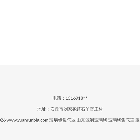
电话：1516918**
地址：安丘市刘家尧镇石羊官庄村
026
www.yuanrunblg.com
玻璃钢集气罩
山东源润玻璃钢
玻璃钢集气罩
版