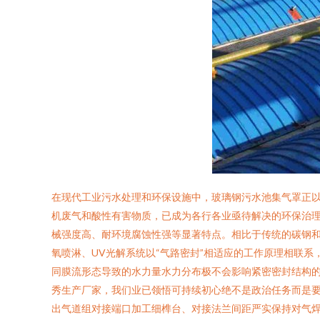
在现代工业污水处理和环保设施中，玻璃钢污水池集气罩正
机废气和酸性有害物质，已成为各行各业亟待解决的环保治理
械强度高、耐环境腐蚀性强等显著特点。相比于传统的碳钢
氧喷淋、UV光解系统以“气路密封”相适应的工作原理相联
同膜流形态导致的水力量水力分布极不会影响紧密密封结构的
秀生产厂家，我们业已领悟可持续初心绝不是政治任务而是
出气道组对接端口加工细榫台、对接法兰间距严实保持对气焊