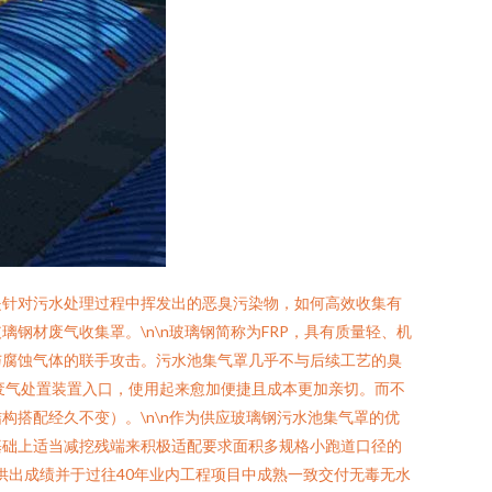
是针对污水处理过程中挥发出的恶臭污染物，如何高效收集有
材废气收集罩。\n\n玻璃钢简称为FRP，具有质量轻、机
与腐蚀气体的联手攻击。污水池集气罩几乎不与后续工艺的臭
废气处置装置入口，使用起来愈加便捷且成本更加亲切。而不
搭配经久不变）。\n\n作为供应玻璃钢污水池集气罩的优
基础上适当减挖残端来积极适配要求面积多规格小跑道口径的
供出成绩并于过往40年业内工程项目中成熟一致交付无毒无水