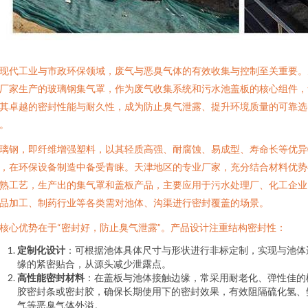
现代工业与市政环保领域，废气与恶臭气体的有效收集与控制至关重要。
厂家生产的玻璃钢集气罩，作为废气收集系统和污水池盖板的核心组件，
其卓越的密封性能与耐久性，成为防止臭气泄露、提升环境质量的可靠选
。
璃钢，即纤维增强塑料，以其轻质高强、耐腐蚀、易成型、寿命长等优异
，在环保设备制造中备受青睐。天津地区的专业厂家，充分结合材料优势
熟工艺，生产出的集气罩和盖板产品，主要应用于污水处理厂、化工企业
品加工、制药行业等各类需对池体、沟渠进行密封覆盖的场景。
核心优势在于“密封好，防止臭气泄露”。产品设计注重结构密封性：
定制化设计
：可根据池体具体尺寸与形状进行非标定制，实现与池体
缘的紧密贴合，从源头减少泄露点。
高性能密封材料
：在盖板与池体接触边缘，常采用耐老化、弹性佳的
胶密封条或密封胶，确保长期使用下的密封效果，有效阻隔硫化氢、
气等恶臭气体外溢。